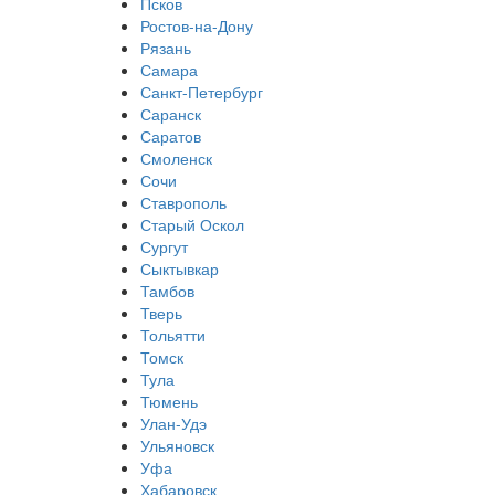
Псков
Ростов-на-Дону
Рязань
Самара
Санкт-Петербург
Саранск
Саратов
Смоленск
Сочи
Ставрополь
Старый Оскол
Сургут
Сыктывкар
Тамбов
Тверь
Тольятти
Томск
Тула
Тюмень
Улан-Удэ
Ульяновск
Уфа
Хабаровск