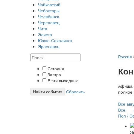
Чайковский
Чебоксары
Челябинск
Череповец
Чита
Элиста
Южно-Сахалинск
Ярославль
Россия
Кон
Сегодня
Завтра
В эти выходные
Афиша к
Найти события
Сбросить
полное 
Все
авг
Все
Поп / Э
Я