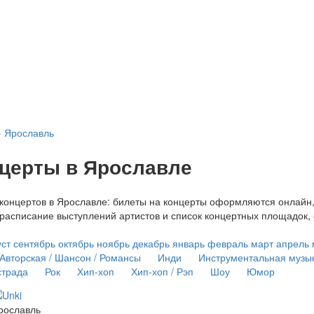
›
Ярославль
церты в Ярославле
онцертов в Ярославле: билеты на концерты оформляются онлайн, в
расписание выступлений артистов и список концертных площадок,
уст
сентябрь
октябрь
ноябрь
декабрь
январь
февраль
март
апрель
Авторская / Шансон / Романсы
Инди
Инструментальная музы
страда
Рок
Хип-хоп
Хип-хоп / Рэп
Шоу
Юмор
рославль