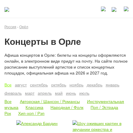
Россия
›
Орёл
Концерты в Орле
Афиша концертов в Орле: билеты на концерты оформляются
онлайн, в электронном виде придут на почту. На сайте полное
расписание выступлений артистов и список концертных
площадок, официальная афиша на 2026 и 2027 год.
Все
август
сентябрь
октябрь
ноябрь
декабрь
январь
февраль
март
апрель
май
июнь
июль
Все
Авторская / Шансон / Романсы
Инструментальная
музыка
Классика
Народная / Фолк
Поп / Эстрада
Рок
Хип-хоп / Рэп