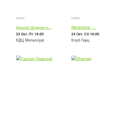
ОРЁЛ
ОРЁЛ
Доктор Шлягер и...
Neverlove -...
23 Окт. Пт
24 Окт. Сб
19:00
19:00
КДЦ Металлург
Клуб Герц
900 - 2 500
руб
1 700 - 9 900
руб