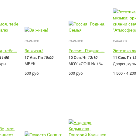
САРАНСК
САРАНСК
САРАНСК
, тебе...
За жизнь!
Россия. Родина....
Эстетика жи
17 Авг. Пн
10 Сен. Чт
11 Сен. Пт
11:00
15:00
12:10
1
ры...
МБУК...
МОУ «СОШ № 16»
Дворец куль
500
руб
500
руб
1 500 - 4 20