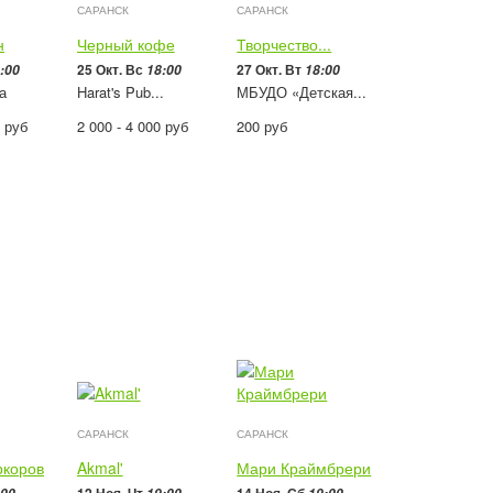
САРАНСК
САРАНСК
н
Черный кофе
Творчество...
25 Окт. Вс
27 Окт. Вт
:00
18:00
18:00
а
Harat's Pub...
МБУДО «Детская...
0
руб
2 000 - 4 000
руб
200
руб
САРАНСК
САРАНСК
ркоров
Akmal'
Мари Краймбрери