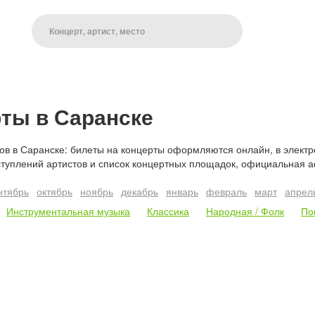
ты в Саранске
в в Саранске: билеты на концерты оформляются онлайн, в электро
туплений артистов и список концертных площадок, официальная а
нтябрь
октябрь
ноябрь
декабрь
январь
февраль
март
апрел
Инструментальная музыка
Классика
Народная / Фолк
По