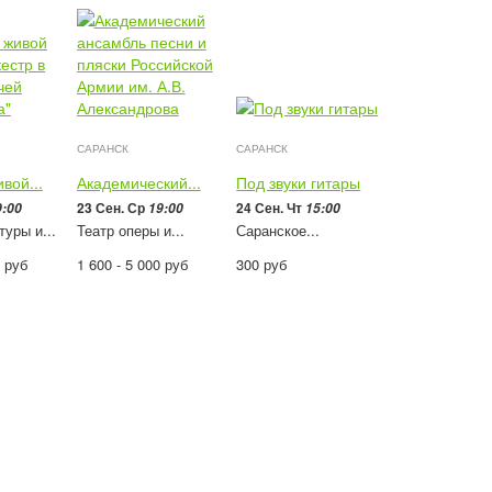
САРАНСК
САРАНСК
вой...
Академический...
Под звуки гитары
23 Сен. Ср
24 Сен. Чт
9:00
19:00
15:00
туры и...
Театр оперы и...
Саранское...
0
руб
1 600 - 5 000
руб
300
руб