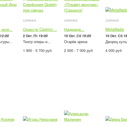
САРАНСК
САРАНСК
САРАНСК
 моя...
Оркестр Cagmo:...
Надежда...
Metalliada
2 Окт. Пт
10 Окт. Сб
10 Окт. Сб
12:00
19:00
19:00
19
туры...
Театр оперы и...
Огарёв арена
Дворец куль
1 900 - 5 700
руб
2 500 - 7 000
руб
4 000
руб