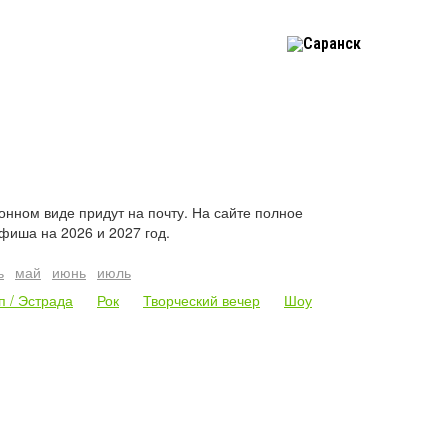
Саранск
нном виде придут на почту. На сайте полное
фиша на 2026 и 2027 год.
ь
май
июнь
июль
п / Эстрада
Рок
Творческий вечер
Шоу