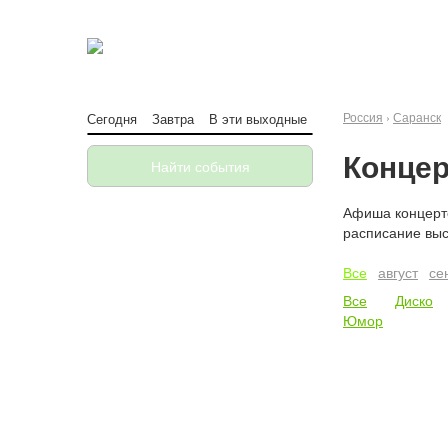
Россия
›
Саранск
Сегодня
Завтра
В эти выходные
Концер
Найти события
Афиша концерто
расписание выс
Все
август
се
Все
Диско
Юмор