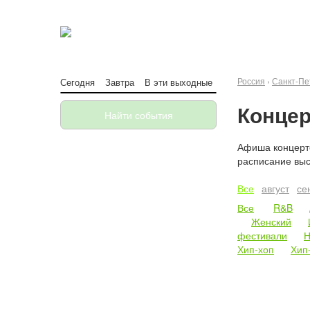
Россия
›
Санкт-Пе
Сегодня
Завтра
В эти выходные
Концер
Найти события
Афиша концерто
расписание выс
Все
август
се
Все
R&B
Женский
фестивали
Н
Хип-хоп
Хип-