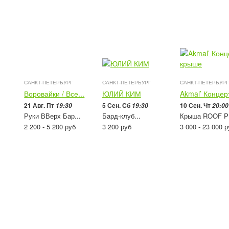
САНКТ-ПЕТЕРБУРГ
САНКТ-ПЕТЕРБУРГ
САНКТ-ПЕТЕРБУРГ
Воровайки / Все...
ЮЛИЙ КИМ
Akmal’ Концерт
21 Авг. Пт
5 Сен. Сб
10 Сен. Чт
19:30
19:30
20:00
Руки ВВерх Бар...
Бард-клуб...
Крыша ROOF 
2 200 - 5 200
руб
3 200
руб
3 000 - 23 000
р