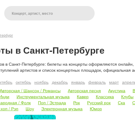
тербург
ты в Санкт-Петербурге
в в Санкт-Петербурге: билеты на концерты оформляются онлайн, в
туплений артистов и список концертных площадок, официальная а
нтябрь
октябрь
ноябрь
декабрь
январь
февраль
март
апрел
Авторская / Шансон / Романсы
Авторская песня
Акустика
В
Инди
Инструментальная музыка
Кавер
Классика
Клубы
ародная / Фолк
Поп / Эстрада
Рок
Русский рок
Ска
С
хоп / Рэп
Шоу
Электронная музыка
Юмор