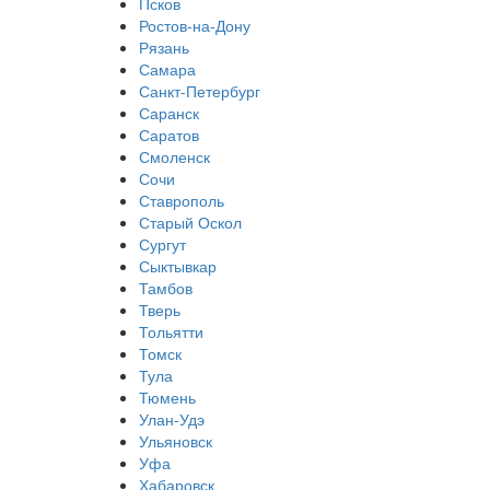
Псков
Ростов-на-Дону
Рязань
Самара
Санкт-Петербург
Саранск
Саратов
Смоленск
Сочи
Ставрополь
Старый Оскол
Сургут
Сыктывкар
Тамбов
Тверь
Тольятти
Томск
Тула
Тюмень
Улан-Удэ
Ульяновск
Уфа
Хабаровск