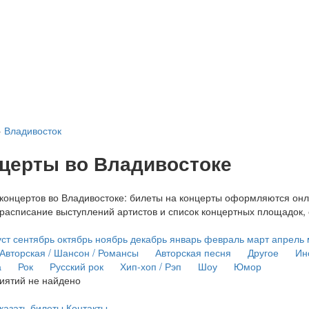
›
Владивосток
церты во Владивостоке
онцертов во Владивостоке: билеты на концерты оформляются онлай
расписание выступлений артистов и список концертных площадок,
уст
сентябрь
октябрь
ноябрь
декабрь
январь
февраль
март
апрель
Авторская / Шансон / Романсы
Авторская песня
Другое
Ин
а
Рок
Русский рок
Хип-хоп / Рэп
Шоу
Юмор
иятий не найдено
аказать билеты
Контакты