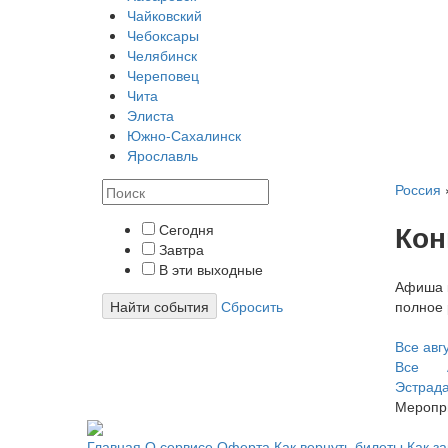
Чайковский
Чебоксары
Челябинск
Череповец
Чита
Элиста
Южно-Сахалинск
Ярославль
Россия
Кон
Сегодня
Завтра
В эти выходные
Афиша к
Найти события
Сбросить
полное 
Все
авг
Все
Эстрад
Меропр
Главная
О сервисе
Оферта
Как вернуть билеты
Как з