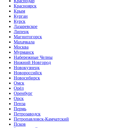
Краснодар
Красноярск
Крым
Курган
Курск
Лазаревское
Липецк
Магнитогорск
Махачкала
Москва
Мурманск
Набережные Челны
Нижний Новгород
Новокузнецк
Новороссийск
Новосибирск
Омск
Орёл
Оренбург
Орск
Пенза
Пермь
Петрозаводск
Петропавловск-Камчатский
Псков