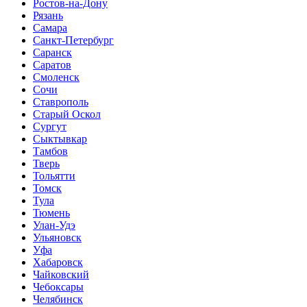
Ростов-на-Дону
Рязань
Самара
Санкт-Петербург
Саранск
Саратов
Смоленск
Сочи
Ставрополь
Старый Оскол
Сургут
Сыктывкар
Тамбов
Тверь
Тольятти
Томск
Тула
Тюмень
Улан-Удэ
Ульяновск
Уфа
Хабаровск
Чайковский
Чебоксары
Челябинск