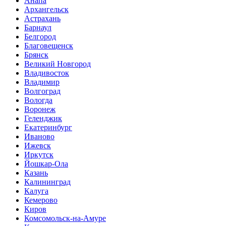
Анапа
Архангельск
Астрахань
Барнаул
Белгород
Благовещенск
Брянск
Великий Новгород
Владивосток
Владимир
Волгоград
Вологда
Воронеж
Геленджик
Екатеринбург
Иваново
Ижевск
Иркутск
Йошкар-Ола
Казань
Калининград
Калуга
Кемерово
Киров
Комсомольск-на-Амуре