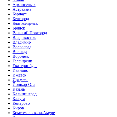
Архангельск
Астрахань
Барнаул
Белгород
Благовещенск
Брянск
Великий Новгород
Владивосток
Владимир
Волгоград
Вологда
Воронеж
Геленджик
Екатеринбург
Иваново
Ижевск
Иркутск
Йошкар-Ола
Казань
Калининград
Калуга
Кемерово
Киров
Комсомольск-на-Амуре