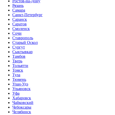
Ростов-на-Дону
Рязань
Самара
Санкт-Петербург
Саранск
Саратов
Смоленск
Сочи
Ставрополь
Старый Оскол
Сургут
Сыктывкар
Тамбов
Тверь
Тольятти
Томск
Тула
Тюмень
Улан-Удэ
Ульяновск
Уфа
Хабаровск
Чайковский
Чебоксары
Челябинск