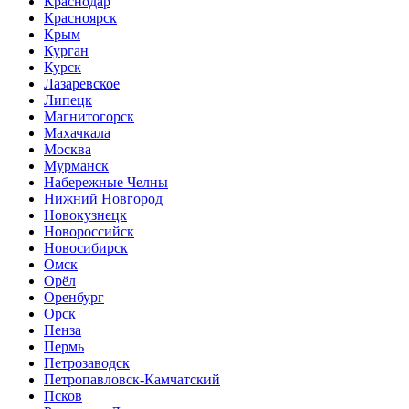
Краснодар
Красноярск
Крым
Курган
Курск
Лазаревское
Липецк
Магнитогорск
Махачкала
Москва
Мурманск
Набережные Челны
Нижний Новгород
Новокузнецк
Новороссийск
Новосибирск
Омск
Орёл
Оренбург
Орск
Пенза
Пермь
Петрозаводск
Петропавловск-Камчатский
Псков