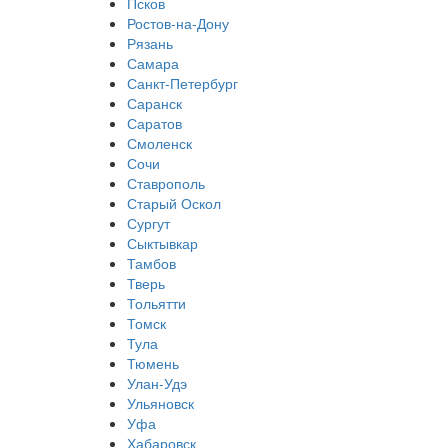
Псков
Ростов-на-Дону
Рязань
Самара
Санкт-Петербург
Саранск
Саратов
Смоленск
Сочи
Ставрополь
Старый Оскол
Сургут
Сыктывкар
Тамбов
Тверь
Тольятти
Томск
Тула
Тюмень
Улан-Удэ
Ульяновск
Уфа
Хабаровск