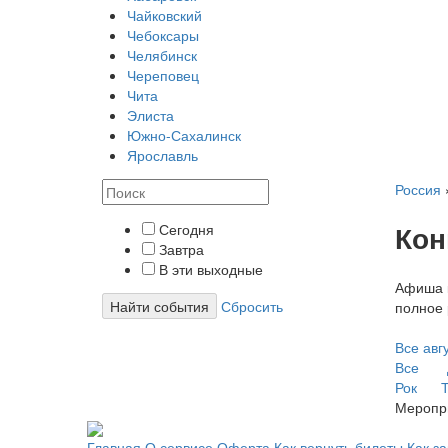
Чайковский
Чебоксары
Челябинск
Череповец
Чита
Элиста
Южно-Сахалинск
Ярославль
Россия
Кон
Сегодня
Завтра
В эти выходные
Афиша к
Найти события
Сбросить
полное 
Все
авг
Все
Рок
Т
Меропр
Главная
О сервисе
Оферта
Как вернуть билеты
Как з