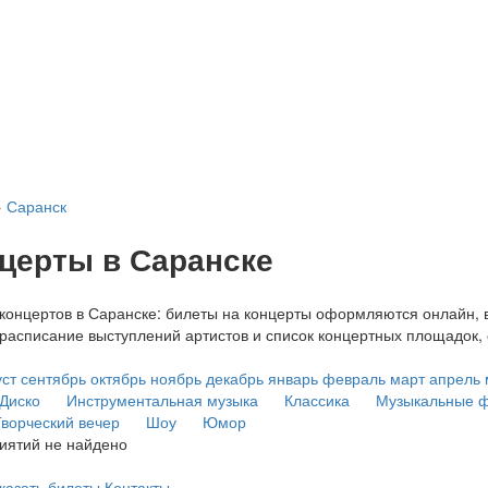
›
Саранск
церты в Саранске
онцертов в Саранске: билеты на концерты оформляются онлайн, в 
расписание выступлений артистов и список концертных площадок,
уст
сентябрь
октябрь
ноябрь
декабрь
январь
февраль
март
апрель
Диско
Инструментальная музыка
Классика
Музыкальные ф
ворческий вечер
Шоу
Юмор
иятий не найдено
аказать билеты
Контакты